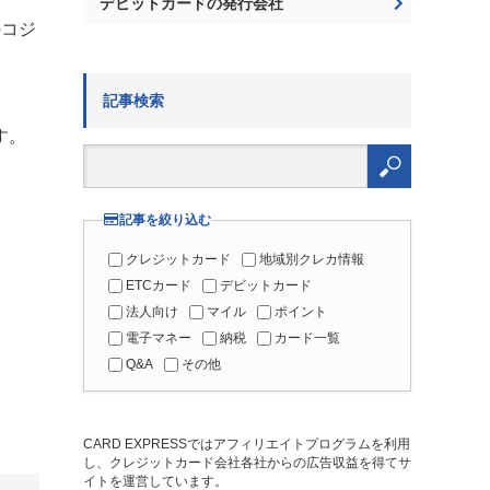
デビットカードの発行会社
のコジ
記事検索
す。
検
索:
記事を絞り込む
クレジットカード
地域別クレカ情報
ETCカード
デビットカード
法人向け
マイル
ポイント
電子マネー
納税
カード一覧
Q&A
その他
CARD EXPRESSではアフィリエイトプログラムを利用
し、クレジットカード会社各社からの広告収益を得てサ
イトを運営しています。