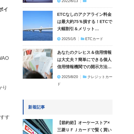
2022/6/13
ポイ
ETCなしのアクアライン料金
は最大約75％損する！ETCで
大幅割引＆メリット…
2025/1/5
ETCカード
あなたのクレヒス＆信用情報
AO
は大丈夫？簡単にできる個人
信用情報機関での開示方法…
2025/8/20
クレジットカー
ド
かり
新着記事
おすす
【節約術】オーケーストア×
三菱ＵＦＪカードで賢く買い