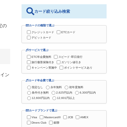
カード絞り込み検索
定の
カードの種類で選ぶ
クレジットカード
ETCカード
デビットカード
サービスで選ぶ
ETC年会費無料
スピード･即日発行
旅行傷害保険付き
ガソリン値引き
キャンペーン実施中
ポイントサービスあり
ポイン
カード年会費で選ぶ
指定なし
永年無料
初年度無料
条件付き無料
2,625円以内
6,300円以内
12,600円以内
12,601円以上
カードブランドで選ぶ
Visa
Mastercard®
JCB
AMEX
Diners Club
銀聯