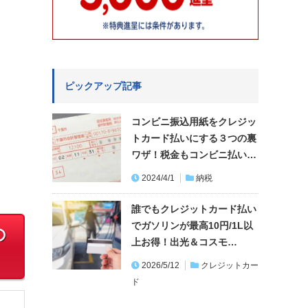
ピックアップ記事
コンビニ振込用紙をクレジッ
トカード払いにする３つの裏
ワザ！税金もコンビニ払い…
2024/4/1
納税
誰でもクレジットカード払い
でガソリンが最高10円/1L以
の
上お得！出光＆コスモ…
2026/5/12
クレジットカー
ド