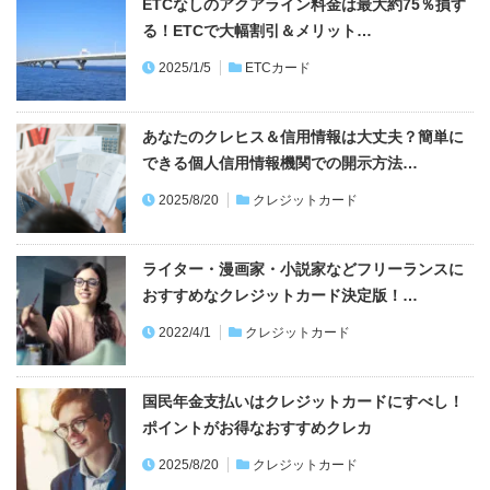
ETCなしのアクアライン料金は最大約75％損す
る！ETCで大幅割引＆メリット…
2025/1/5
ETCカード
あなたのクレヒス＆信用情報は大丈夫？簡単に
できる個人信用情報機関での開示方法…
2025/8/20
クレジットカード
ライター・漫画家・小説家などフリーランスに
おすすめなクレジットカード決定版！…
2022/4/1
クレジットカード
国民年金支払いはクレジットカードにすべし！
ポイントがお得なおすすめクレカ
2025/8/20
クレジットカード