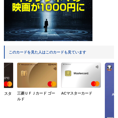
このカードを見た人はこのカードも見ています
三菱ＵＦＪカード ゴー
ACマスターカード
フマスタ
ルド