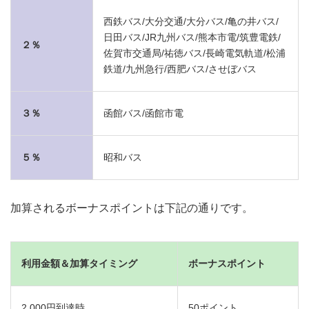
西鉄バス/大分交通/大分バス/亀の井バス/
日田バス/JR九州バス/熊本市電/筑豊電鉄/
２％
佐賀市交通局/祐徳バス/長崎電気軌道/松浦
鉄道/九州急行/西肥バス/させぼバス
３％
函館バス/函館市電
５％
昭和バス
加算されるボーナスポイントは下記の通りです。
利用金額＆加算タイミング
ボーナスポイント
2,000円到達時
50ポイント