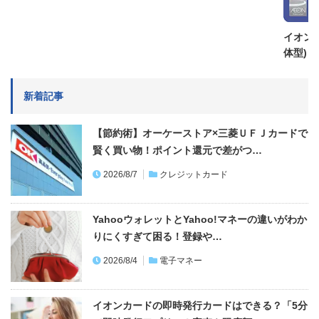
イオンカ
体型)
新着記事
【節約術】オーケーストア×三菱ＵＦＪカードで
賢く買い物！ポイント還元で差がつ…
2026/8/7
クレジットカード
YahooウォレットとYahoo!マネーの違いがわか
りにくすぎて困る！登録や…
2026/8/4
電子マネー
イオンカードの即時発行カードはできる？「5分