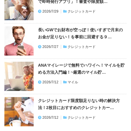
で即時発行アプリ」！審査や限度額…
2026/7/29
クレジットカード
長いGWでお財布が空っぽ！使いすぎで月末の
お金が足りない！を事前に回避する９…
2026/7/27
クレジットカード
ANAマイレージで無料でハワイへ！マイルを貯
める方法入門編！~厳選のマイル貯…
2026/7/12
マイル
クレジットカード限度額足りない時の解決方
法！2枚目におすすめのクレジットカー…
2026/7/12
クレジットカード