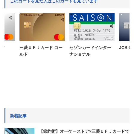
このカードを見た人はこのカードも見ています
三菱ＵＦＪカード ゴー
ード
JCB C
セゾンカードインター
ルド
ナショナル
新着記事
【節約術】オーケーストア×三菱ＵＦＪカードで