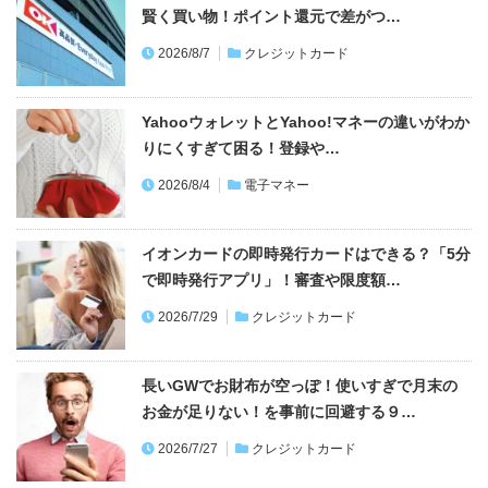
賢く買い物！ポイント還元で差がつ…
2026/8/7
クレジットカード
YahooウォレットとYahoo!マネーの違いがわか
りにくすぎて困る！登録や…
2026/8/4
電子マネー
イオンカードの即時発行カードはできる？「5分
で即時発行アプリ」！審査や限度額…
2026/7/29
クレジットカード
長いGWでお財布が空っぽ！使いすぎで月末の
お金が足りない！を事前に回避する９…
2026/7/27
クレジットカード