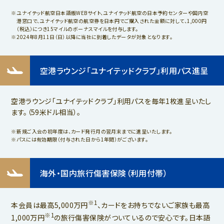
ユナイテッド航空日本語版WEBサイト、ユナイテッド航空の日本予約センターや国内空
港窓口で、ユナイテッド航空の航空券を日本円でご購入された金額に対して、1,000円
（税込）につき15マイルのボーナスマイルを付与します。
2024年8月11日（日）以降に当社に到着したデータが対象となります。
空港ラウンジ「ユナイテッドクラブ」利用パス進呈
空港ラウンジ「ユナイテッドクラブ」利用パスを毎年1枚進呈いたし
ます。（59米ドル相当）。
新規ご入会の初年度は、カード発行月の翌月末までに進呈いたします。
パスには有効期限（付与された日から1年間）がございます。
海外・国内旅行傷害保険（利用付帯）
※1
本会員は最高5,000万円
、カードをお持ちでないご家族も最高
※1
1,000万円
の旅行傷害保険がついているので安心です。日本語