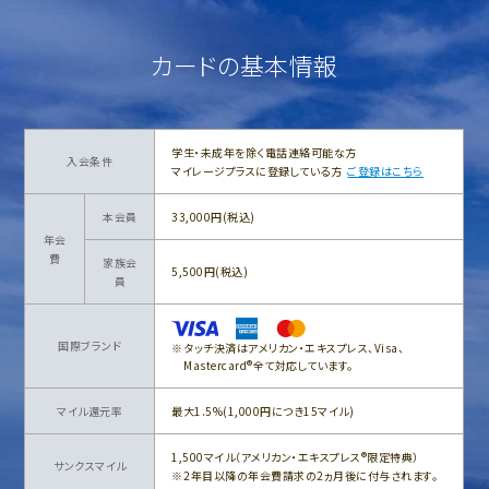
カードの基本情報
学生・未成年を除く電話連絡可能な方
入会条件
マイレージプラスに登録している方
ご登録はこちら
本会員
33,000円(税込)
年会
費
家族会
5,500円(税込)
員
国際ブランド
タッチ決済はアメリカン・エキスプレス、Visa、
Mastercard®全て対応しています。
マイル還元率
最大1.5%(1,000円につき15マイル)
1,500マイル（アメリカン・エキスプレス®限定特典）
サンクスマイル
2年目以降の年会費請求の2ヵ月後に付与されます。