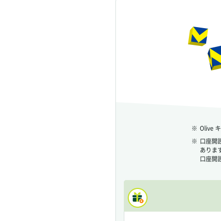
※
Oli
※
口座開
ありま
口座開