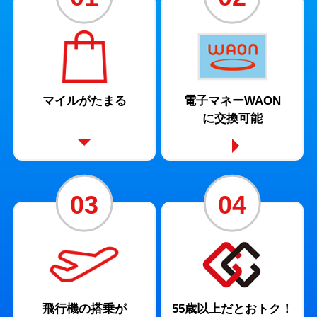
マイルがたまる
電子マネーWAON
に
交換可能
03
04
飛行機の
搭乗が
55歳以上だとおトク！