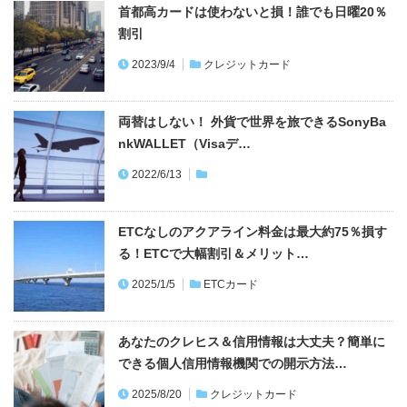
首都高カードは使わないと損！誰でも日曜20％
割引
2023/9/4
クレジットカード
両替はしない！ 外貨で世界を旅できるSonyBa
nkWALLET（Visaデ…
2022/6/13
ETCなしのアクアライン料金は最大約75％損す
る！ETCで大幅割引＆メリット…
2025/1/5
ETCカード
あなたのクレヒス＆信用情報は大丈夫？簡単に
できる個人信用情報機関での開示方法…
2025/8/20
クレジットカード