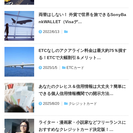
両替はしない！ 外貨で世界を旅できるSonyBa
nkWALLET（Visaデ…
2022/6/13
ETCなしのアクアライン料金は最大約75％損す
る！ETCで大幅割引＆メリット…
2025/1/5
ETCカード
あなたのクレヒス＆信用情報は大丈夫？簡単に
できる個人信用情報機関での開示方法…
2025/8/20
クレジットカード
ライター・漫画家・小説家などフリーランスに
おすすめなクレジットカード決定版！…