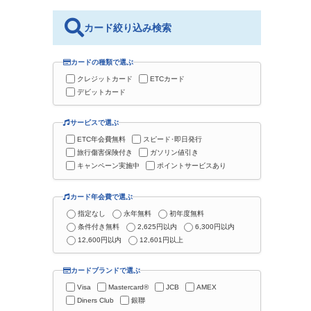
カード絞り込み検索
カードの種類で選ぶ
クレジットカード
ETCカード
デビットカード
サービスで選ぶ
ETC年会費無料
スピード･即日発行
旅行傷害保険付き
ガソリン値引き
キャンペーン実施中
ポイントサービスあり
カード年会費で選ぶ
指定なし
永年無料
初年度無料
条件付き無料
2,625円以内
6,300円以内
12,600円以内
12,601円以上
カードブランドで選ぶ
Visa
Mastercard®
JCB
AMEX
Diners Club
銀聯