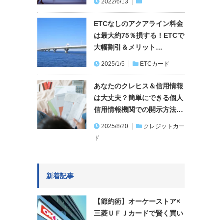
2022/6/13
ETCなしのアクアライン料金
は最大約75％損する！ETCで
大幅割引＆メリット…
2025/1/5
ETCカード
あなたのクレヒス＆信用情報
は大丈夫？簡単にできる個人
信用情報機関での開示方法…
2025/8/20
クレジットカー
ド
新着記事
【節約術】オーケーストア×
三菱ＵＦＪカードで賢く買い