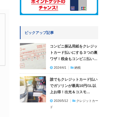
ピックアップ記事
コンビニ振込用紙をクレジッ
トカード払いにする３つの裏
ワザ！税金もコンビニ払い…
2024/4/1
納税
誰でもクレジットカード払い
でガソリンが最高10円/1L以
上お得！出光＆コスモ…
2026/5/12
クレジットカー
ド