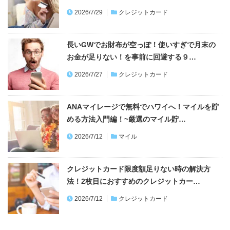
2026/7/29
クレジットカード
長いGWでお財布が空っぽ！使いすぎで月末の
お金が足りない！を事前に回避する９…
2026/7/27
クレジットカード
ANAマイレージで無料でハワイへ！マイルを貯
める方法入門編！~厳選のマイル貯…
2026/7/12
マイル
クレジットカード限度額足りない時の解決方
法！2枚目におすすめのクレジットカー…
2026/7/12
クレジットカード