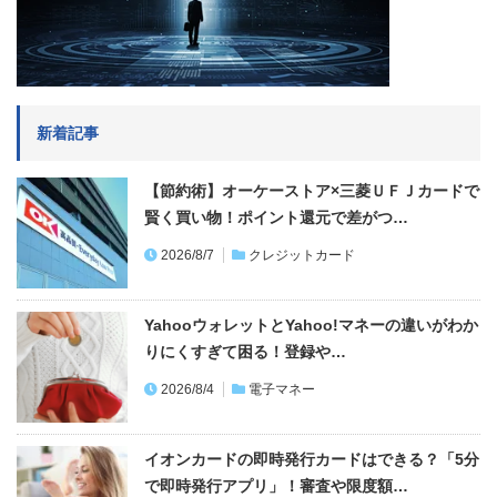
新着記事
【節約術】オーケーストア×三菱ＵＦＪカードで
賢く買い物！ポイント還元で差がつ…
2026/8/7
クレジットカード
YahooウォレットとYahoo!マネーの違いがわか
りにくすぎて困る！登録や…
2026/8/4
電子マネー
イオンカードの即時発行カードはできる？「5分
で即時発行アプリ」！審査や限度額…