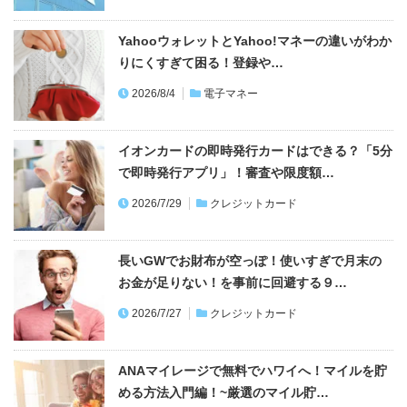
YahooウォレットとYahoo!マネーの違いがわか
りにくすぎて困る！登録や…
2026/8/4
電子マネー
イオンカードの即時発行カードはできる？「5分
で即時発行アプリ」！審査や限度額…
2026/7/29
クレジットカード
長いGWでお財布が空っぽ！使いすぎで月末の
お金が足りない！を事前に回避する９…
2026/7/27
クレジットカード
ANAマイレージで無料でハワイへ！マイルを貯
める方法入門編！~厳選のマイル貯…