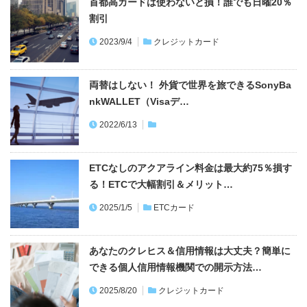
首都高カードは使わないと損！誰でも日曜20％
割引
2023/9/4
クレジットカード
両替はしない！ 外貨で世界を旅できるSonyBa
nkWALLET（Visaデ…
2022/6/13
ETCなしのアクアライン料金は最大約75％損す
る！ETCで大幅割引＆メリット…
2025/1/5
ETCカード
あなたのクレヒス＆信用情報は大丈夫？簡単に
できる個人信用情報機関での開示方法…
2025/8/20
クレジットカード