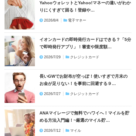
YahooウォレットとYahoo!マネーの違いがわか
りにくすぎて困る！登録や…
2026/8/4
電子マネー
イオンカードの即時発行カードはできる？「5分
で即時発行アプリ」！審査や限度額…
2026/7/29
クレジットカード
長いGWでお財布が空っぽ！使いすぎで月末の
お金が足りない！を事前に回避する９…
2026/7/27
クレジットカード
ANAマイレージで無料でハワイへ！マイルを貯
める方法入門編！~厳選のマイル貯…
2026/7/12
マイル