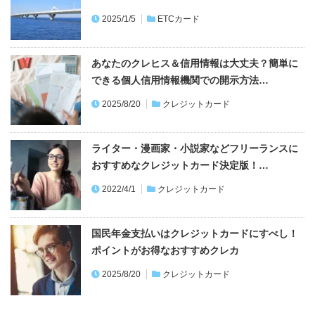
2023/9/4
クレジットカード
両替はしない！ 外貨で世界を旅できるSonyBa
nkWALLET（Visaデ…
2022/6/13
ETCなしのアクアライン料金は最大約75％損す
る！ETCで大幅割引＆メリット…
2025/1/5
ETCカード
あなたのクレヒス＆信用情報は大丈夫？簡単に
できる個人信用情報機関での開示方法…
2025/8/20
クレジットカード