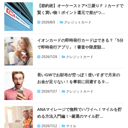
【節約術】オーケーストア×三菱ＵＦＪカードで
賢く買い物！ポイント還元で差がつ…
2026/8/3
クレジットカード
イオンカードの即時発行カードはできる？「5分
で即時発行アプリ」！審査や限度額…
2026/7/29
クレジットカード
長いGWでお財布が空っぽ！使いすぎで月末の
お金が足りない！を事前に回避する９…
2026/7/27
クレジットカード
ANAマイレージで無料でハワイへ！マイルを貯
める方法入門編！~厳選のマイル貯…
2026/7/12
マイル