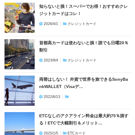
知らないと損！スーパーでお得！おすすめクレ
ジットカードはコレ！
2026/4/1
クレジットカード
首都高カードは使わないと損！誰でも日曜20％
割引
2023/9/4
クレジットカード
両替はしない！ 外貨で世界を旅できるSonyBa
nkWALLET（Visaデ…
2022/6/13
ETCなしのアクアライン料金は最大約75％損す
る！ETCで大幅割引＆メリット…
2025/1/5
ETCカード