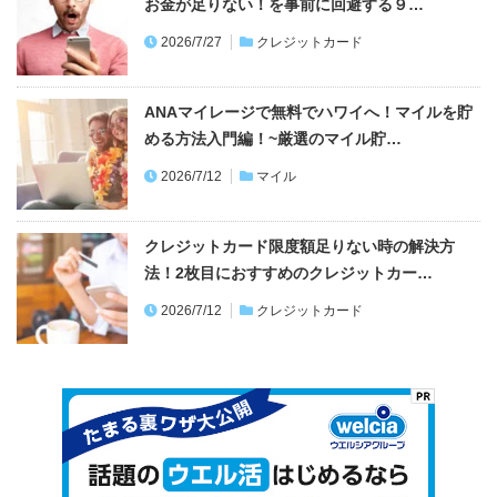
お金が足りない！を事前に回避する９…
2026/7/27
クレジットカード
ANAマイレージで無料でハワイへ！マイルを貯
める方法入門編！~厳選のマイル貯…
2026/7/12
マイル
クレジットカード限度額足りない時の解決方
法！2枚目におすすめのクレジットカー…
2026/7/12
クレジットカード