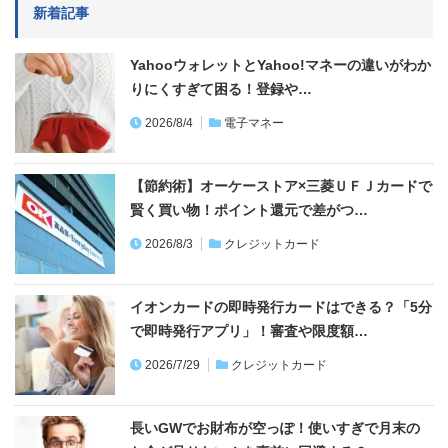
新着記事
YahooウォレットとYahoo!マネーの違いがわか
りにくすぎて困る！登録や…
2026/8/4
電子マネー
【節約術】オーケーストア×三菱ＵＦＪカードで
賢く買い物！ポイント還元で差がつ…
2026/8/3
クレジットカード
イオンカードの即時発行カードはできる？「5分
で即時発行アプリ」！審査や限度額…
2026/7/29
クレジットカード
長いGWでお財布が空っぽ！使いすぎで月末の