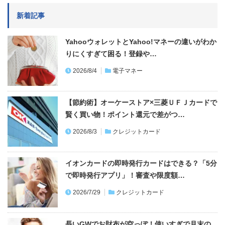
新着記事
YahooウォレットとYahoo!マネーの違いがわか
りにくすぎて困る！登録や…
2026/8/4
電子マネー
【節約術】オーケーストア×三菱ＵＦＪカードで
賢く買い物！ポイント還元で差がつ…
2026/8/3
クレジットカード
イオンカードの即時発行カードはできる？「5分
で即時発行アプリ」！審査や限度額…
2026/7/29
クレジットカード
長いGWでお財布が空っぽ！使いすぎで月末の