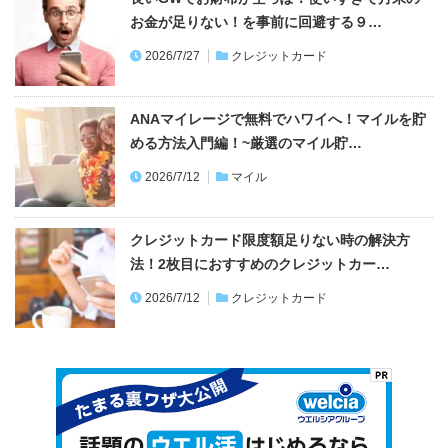
お金が足りない！を事前に回避する９…
2026/7/27
クレジットカード
ANAマイレージで無料でハワイへ！マイルを貯
める方法入門編！~厳選のマイル貯…
2026/7/12
マイル
クレジットカード限度額足りない時の解決方
法！2枚目におすすめのクレジットカー…
2026/7/12
クレジットカード