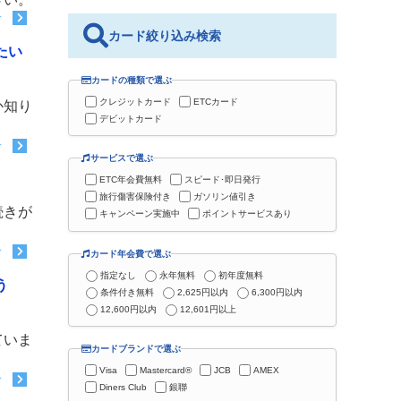
む
カード絞り込み検索
たい
カードの種類で選ぶ
クレジットカード
ETCカード
か知り
デビットカード
む
サービスで選ぶ
ETC年会費無料
スピード･即日発行
旅行傷害保険付き
ガソリン値引き
続きが
キャンペーン実施中
ポイントサービスあり
む
カード年会費で選ぶ
指定なし
永年無料
初年度無料
う
条件付き無料
2,625円以内
6,300円以内
12,600円以内
12,601円以上
ていま
カードブランドで選ぶ
Visa
Mastercard®
JCB
AMEX
む
Diners Club
銀聯