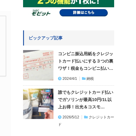
ピックアップ記事
コンビニ振込用紙をクレジッ
トカード払いにする３つの裏
ワザ！税金もコンビニ払い…
2024/4/1
納税
誰でもクレジットカード払い
でガソリンが最高10円/1L以
上お得！出光＆コスモ…
2026/5/12
クレジットカー
ド