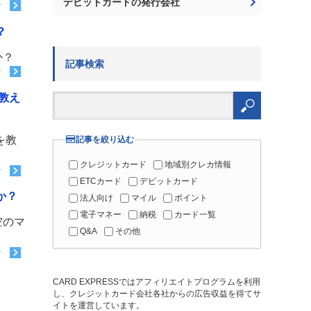
デビットカードの発行会社
む
？
か？
記事検索
む
検
教え
索:
を教
記事を絞り込む
クレジットカード
地域別クレカ情報
む
ETCカード
デビットカード
か？
法人向け
マイル
ポイント
電子マネー
納税
カード一覧
空のマ
Q&A
その他
む
CARD EXPRESSではアフィリエイトプログラムを利用
し、クレジットカード会社各社からの広告収益を得てサ
イトを運営しています。