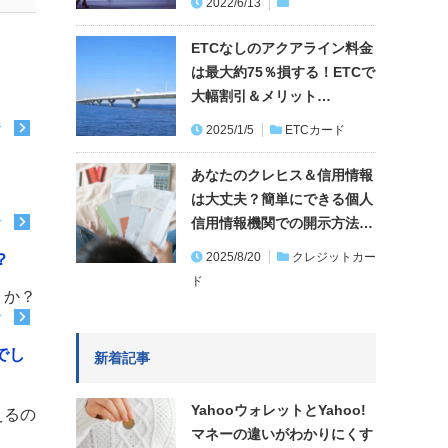
2022/6/13
ETCなしのアクアライン料金
は最大約75％損する！ETCで
大幅割引＆メリット…
む
2025/1/5
ETCカード
あなたのクレヒス＆信用情報
は大丈夫？簡単にできる個人
信用情報機関での開示方法…
む
2025/8/20
クレジットカー
？
ド
うか？
む
でし
新着記事
YahooウォレットとYahoo!
えるの
マネーの違いがわかりにくす