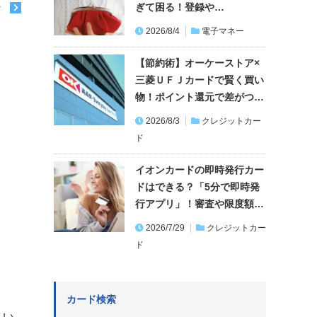
ぎて困る！登録や…
む
2026/8/4
電子マネー
【節約術】オーケーストア×
三菱ＵＦＪカードで賢く買い
物！ポイント還元で差がつ…
2026/8/3
クレジットカー
ド
イオンカードの即時発行カー
ドはできる？「5分で即時発
行アプリ」！審査や限度額…
2026/7/29
クレジットカー
ド
カード検索
さい。