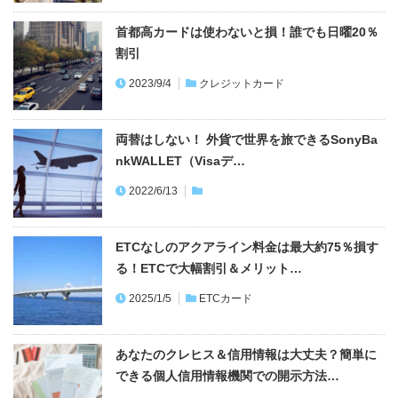
首都高カードは使わないと損！誰でも日曜20％
割引
2023/9/4
クレジットカード
両替はしない！ 外貨で世界を旅できるSonyBa
nkWALLET（Visaデ…
2022/6/13
ETCなしのアクアライン料金は最大約75％損す
る！ETCで大幅割引＆メリット…
2025/1/5
ETCカード
あなたのクレヒス＆信用情報は大丈夫？簡単に
できる個人信用情報機関での開示方法…