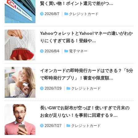
賢く買い物！ポイント還元で差がつ…
2026/8/7
クレジットカード
YahooウォレットとYahoo!マネーの違いがわか
りにくすぎて困る！登録や…
2026/8/4
電子マネー
イオンカードの即時発行カードはできる？「5分
で即時発行アプリ」！審査や限度額…
2026/7/29
クレジットカード
長いGWでお財布が空っぽ！使いすぎで月末の
お金が足りない！を事前に回避する９…
2026/7/27
クレジットカード