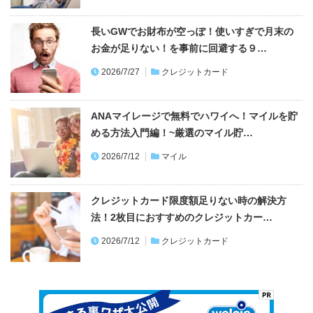
長いGWでお財布が空っぽ！使いすぎで月末の
お金が足りない！を事前に回避する９…
2026/7/27
クレジットカード
ANAマイレージで無料でハワイへ！マイルを貯
める方法入門編！~厳選のマイル貯…
2026/7/12
マイル
クレジットカード限度額足りない時の解決方
法！2枚目におすすめのクレジットカー…
2026/7/12
クレジットカード