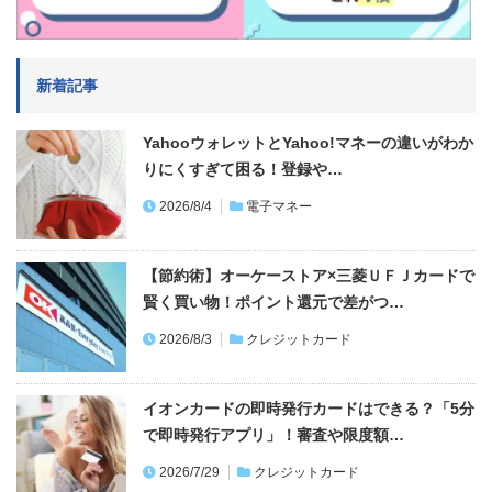
新着記事
YahooウォレットとYahoo!マネーの違いがわか
りにくすぎて困る！登録や…
2026/8/4
電子マネー
【節約術】オーケーストア×三菱ＵＦＪカードで
賢く買い物！ポイント還元で差がつ…
2026/8/3
クレジットカード
イオンカードの即時発行カードはできる？「5分
で即時発行アプリ」！審査や限度額…
2026/7/29
クレジットカード