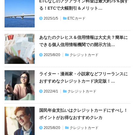
ETCなしのアクアライン料金は最大約75％損す
る！ETCで大幅割引＆メリット…
2025/1/5
ETCカード
あなたのクレヒス＆信用情報は大丈夫？簡単に
できる個人信用情報機関での開示方法…
2025/8/20
クレジットカード
ライター・漫画家・小説家などフリーランスに
おすすめなクレジットカード決定版！…
2022/4/1
クレジットカード
国民年金支払いはクレジットカードにすべし！
ポイントがお得なおすすめクレカ
2025/8/20
クレジットカード