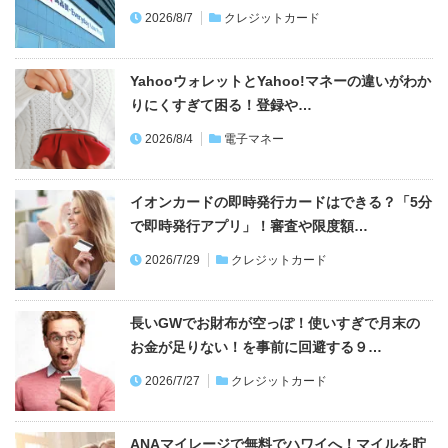
2026/8/7
クレジットカード
YahooウォレットとYahoo!マネーの違いがわか
りにくすぎて困る！登録や…
2026/8/4
電子マネー
イオンカードの即時発行カードはできる？「5分
で即時発行アプリ」！審査や限度額…
2026/7/29
クレジットカード
長いGWでお財布が空っぽ！使いすぎで月末の
お金が足りない！を事前に回避する９…
2026/7/27
クレジットカード
ANAマイレージで無料でハワイへ！マイルを貯