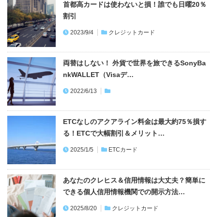
首都高カードは使わないと損！誰でも日曜20％
割引
2023/9/4
クレジットカード
両替はしない！ 外貨で世界を旅できるSonyBa
nkWALLET（Visaデ…
2022/6/13
ETCなしのアクアライン料金は最大約75％損す
る！ETCで大幅割引＆メリット…
2025/1/5
ETCカード
あなたのクレヒス＆信用情報は大丈夫？簡単に
できる個人信用情報機関での開示方法…
2025/8/20
クレジットカード