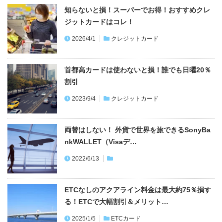
知らないと損！スーパーでお得！おすすめクレ
ジットカードはコレ！
2026/4/1
クレジットカード
首都高カードは使わないと損！誰でも日曜20％
割引
2023/9/4
クレジットカード
両替はしない！ 外貨で世界を旅できるSonyBa
nkWALLET（Visaデ…
2022/6/13
ETCなしのアクアライン料金は最大約75％損す
る！ETCで大幅割引＆メリット…
2025/1/5
ETCカード