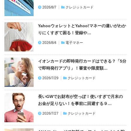
2026/8/7
クレジットカード
YahooウォレットとYahoo!マネーの違いがわか
りにくすぎて困る！登録や…
2026/8/4
電子マネー
イオンカードの即時発行カードはできる？「5分
で即時発行アプリ」！審査や限度額…
2026/7/29
クレジットカード
長いGWでお財布が空っぽ！使いすぎで月末の
お金が足りない！を事前に回避する９…
2026/7/27
クレジットカード