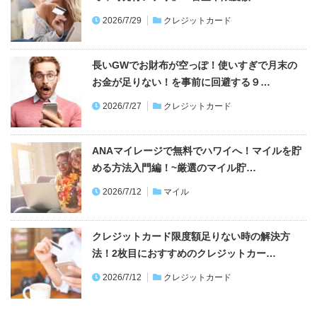
2026/7/29
クレジットカード
長いGWでお財布が空っぽ！使いすぎで月末の
お金が足りない！を事前に回避する９…
2026/7/27
クレジットカード
ANAマイレージで無料でハワイへ！マイルを貯
める方法入門編！~厳選のマイル貯…
2026/7/12
マイル
クレジットカード限度額足りない時の解決方
法！2枚目におすすめのクレジットカー…
2026/7/12
クレジットカード