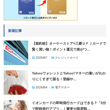
新着記事
【節約術】オーケーストア×三菱ＵＦＪカードで
賢く買い物！ポイント還元で差がつ…
2026/8/7
クレジットカード
YahooウォレットとYahoo!マネーの違いがわか
りにくすぎて困る！登録や…
2026/8/4
電子マネー
イオンカードの即時発行カードはできる？「5分
で即時発行アプリ」！審査や限度額…