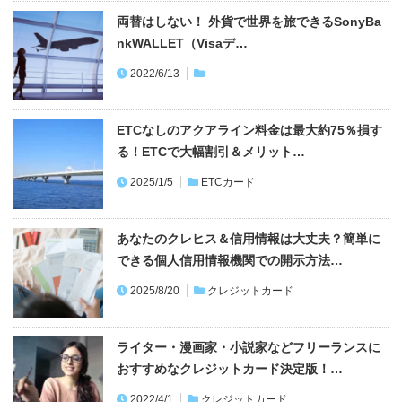
両替はしない！ 外貨で世界を旅できるSonyBa
nkWALLET（Visaデ…
2022/6/13
ETCなしのアクアライン料金は最大約75％損す
る！ETCで大幅割引＆メリット…
2025/1/5
ETCカード
あなたのクレヒス＆信用情報は大丈夫？簡単に
できる個人信用情報機関での開示方法…
2025/8/20
クレジットカード
ライター・漫画家・小説家などフリーランスに
おすすめなクレジットカード決定版！…
2022/4/1
クレジットカード