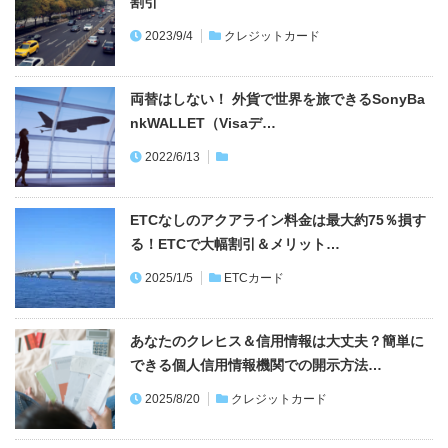
割引
2023/9/4
クレジットカード
両替はしない！ 外貨で世界を旅できるSonyBa
nkWALLET（Visaデ…
2022/6/13
ETCなしのアクアライン料金は最大約75％損す
る！ETCで大幅割引＆メリット…
2025/1/5
ETCカード
あなたのクレヒス＆信用情報は大丈夫？簡単に
できる個人信用情報機関での開示方法…
2025/8/20
クレジットカード