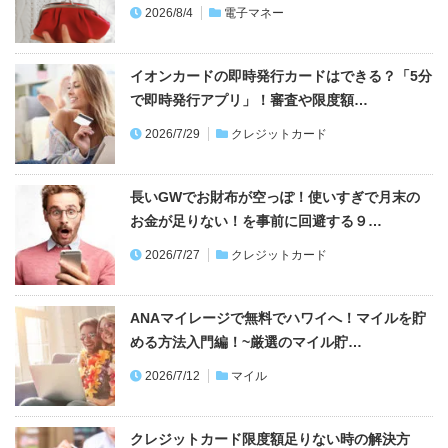
2026/8/4
電子マネー
イオンカードの即時発行カードはできる？「5分
で即時発行アプリ」！審査や限度額…
2026/7/29
クレジットカード
長いGWでお財布が空っぽ！使いすぎで月末の
お金が足りない！を事前に回避する９…
2026/7/27
クレジットカード
ANAマイレージで無料でハワイへ！マイルを貯
める方法入門編！~厳選のマイル貯…
2026/7/12
マイル
クレジットカード限度額足りない時の解決方