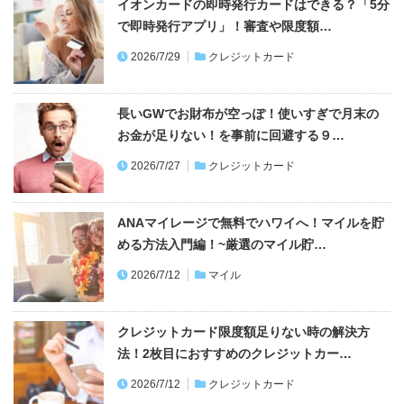
イオンカードの即時発行カードはできる？「5分
で即時発行アプリ」！審査や限度額…
2026/7/29
クレジットカード
長いGWでお財布が空っぽ！使いすぎで月末の
お金が足りない！を事前に回避する９…
2026/7/27
クレジットカード
ANAマイレージで無料でハワイへ！マイルを貯
める方法入門編！~厳選のマイル貯…
2026/7/12
マイル
クレジットカード限度額足りない時の解決方
法！2枚目におすすめのクレジットカー…
2026/7/12
クレジットカード