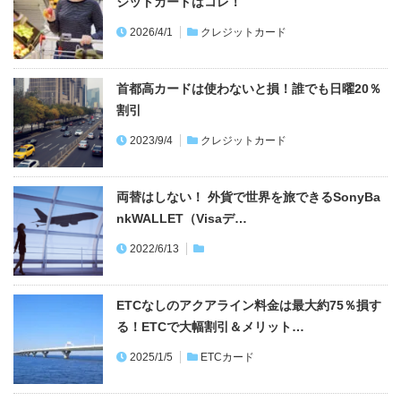
ジットカードはコレ！
2026/4/1
クレジットカード
首都高カードは使わないと損！誰でも日曜20％
割引
2023/9/4
クレジットカード
両替はしない！ 外貨で世界を旅できるSonyBa
nkWALLET（Visaデ…
2022/6/13
ETCなしのアクアライン料金は最大約75％損す
る！ETCで大幅割引＆メリット…
2025/1/5
ETCカード