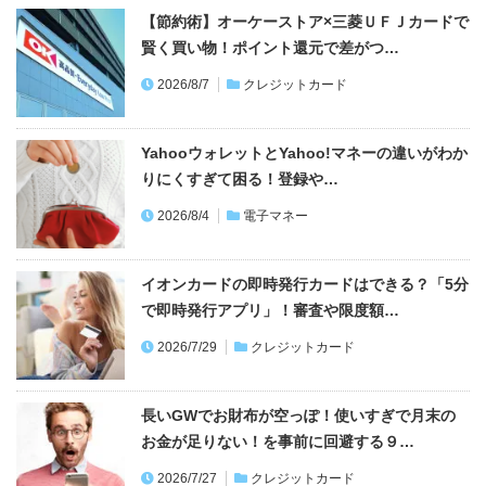
【節約術】オーケーストア×三菱ＵＦＪカードで
賢く買い物！ポイント還元で差がつ…
2026/8/7
クレジットカード
YahooウォレットとYahoo!マネーの違いがわか
りにくすぎて困る！登録や…
2026/8/4
電子マネー
イオンカードの即時発行カードはできる？「5分
で即時発行アプリ」！審査や限度額…
2026/7/29
クレジットカード
長いGWでお財布が空っぽ！使いすぎで月末の
お金が足りない！を事前に回避する９…
2026/7/27
クレジットカード