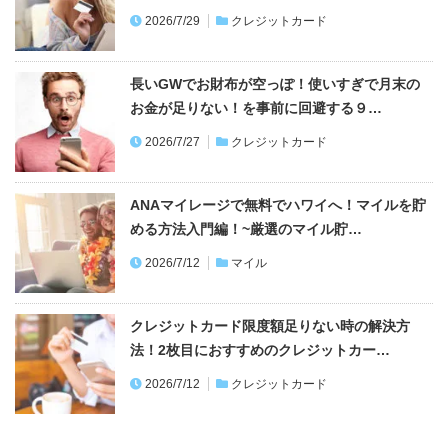
2026/7/29
クレジットカード
長いGWでお財布が空っぽ！使いすぎで月末の
お金が足りない！を事前に回避する９…
2026/7/27
クレジットカード
ANAマイレージで無料でハワイへ！マイルを貯
める方法入門編！~厳選のマイル貯…
2026/7/12
マイル
クレジットカード限度額足りない時の解決方
法！2枚目におすすめのクレジットカー…
2026/7/12
クレジットカード