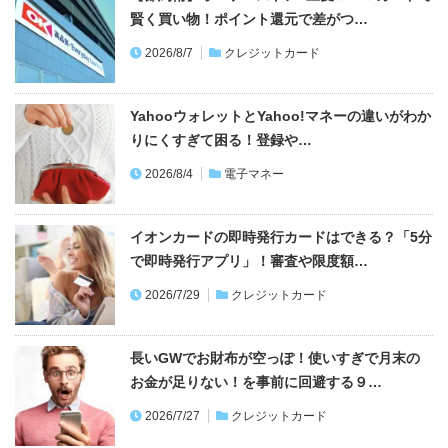
賢く買い物！ポイント還元で差がつ…
2026/8/7
クレジットカード
YahooウォレットとYahoo!マネーの違いがわか
りにくすぎて困る！登録や…
2026/8/4
電子マネー
イオンカードの即時発行カードはできる？「5分
で即時発行アプリ」！審査や限度額…
2026/7/29
クレジットカード
長いGWでお財布が空っぽ！使いすぎで月末の
お金が足りない！を事前に回避する９…
2026/7/27
クレジットカード