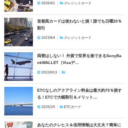
2026/4/1
クレジットカード
首都高カードは使わないと損！誰でも日曜20％
割引
2023/9/4
クレジットカード
両替はしない！ 外貨で世界を旅できるSonyBa
nkWALLET（Visaデ…
2022/6/13
ETCなしのアクアライン料金は最大約75％損す
る！ETCで大幅割引＆メリット…
2025/1/5
ETCカード
あなたのクレヒス＆信用情報は大丈夫？簡単に