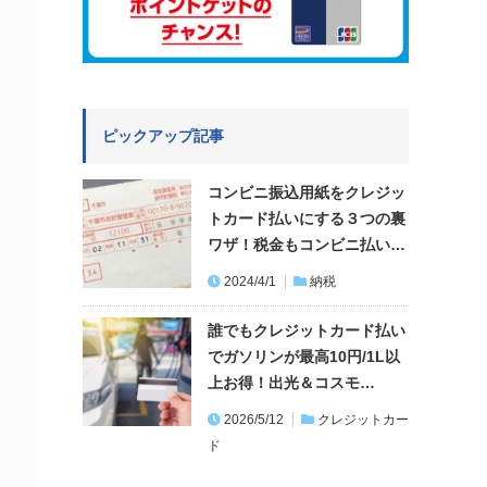
ピックアップ記事
コンビニ振込用紙をクレジッ
トカード払いにする３つの裏
ワザ！税金もコンビニ払い…
2024/4/1
納税
誰でもクレジットカード払い
でガソリンが最高10円/1L以
上お得！出光＆コスモ…
2026/5/12
クレジットカー
ド