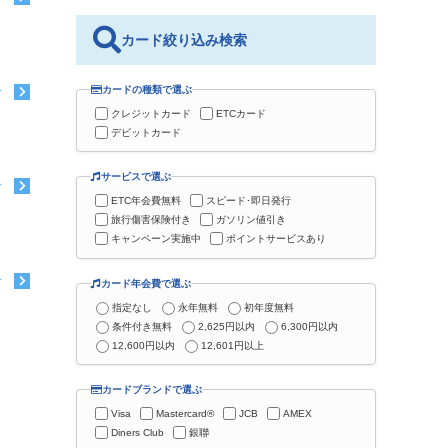
カード絞り込み検索
カードの種類で選ぶ
む
クレジットカード
ETCカード
デビットカード
サービスで選ぶ
む
ETC年会費無料
スピード･即日発行
旅行傷害保険付き
ガソリン値引き
キャンペーン実施中
ポイントサービスあり
む
カード年会費で選ぶ
指定なし
永年無料
初年度無料
条件付き無料
2,625円以内
6,300円以内
12,600円以内
12,601円以上
カードブランドで選ぶ
Visa
Mastercard®
JCB
AMEX
Diners Club
銀聯