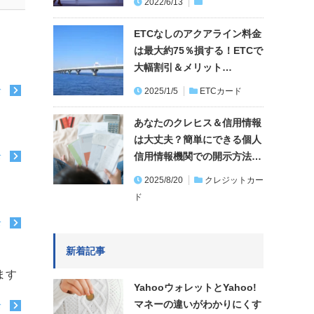
2022/6/13
ETCなしのアクアライン料金
は最大約75％損する！ETCで
大幅割引＆メリット…
む
2025/1/5
ETCカード
あなたのクレヒス＆信用情報
は大丈夫？簡単にできる個人
信用情報機関での開示方法…
む
2025/8/20
クレジットカー
ド
む
新着記事
ます
YahooウォレットとYahoo!
マネーの違いがわかりにくす
む