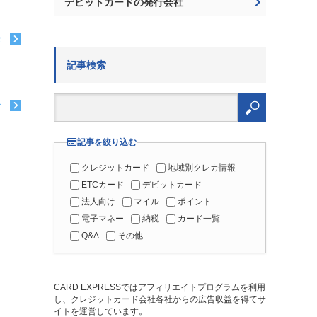
デビットカードの発行会社
む
記事検索
検
索:
む
記事を絞り込む
クレジットカード
地域別クレカ情報
ETCカード
デビットカード
法人向け
マイル
ポイント
電子マネー
納税
カード一覧
Q&A
その他
CARD EXPRESSではアフィリエイトプログラムを利用
し、クレジットカード会社各社からの広告収益を得てサ
イトを運営しています。