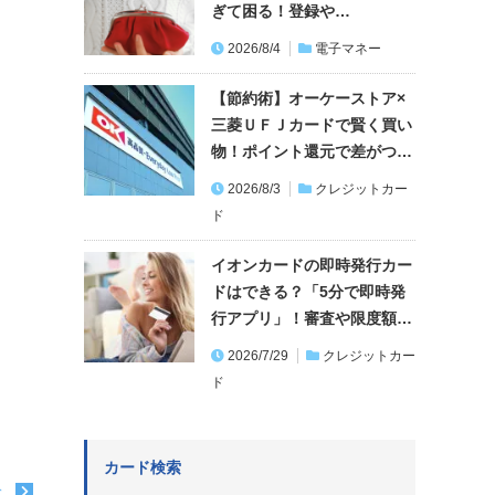
ぎて困る！登録や…
2026/8/4
電子マネー
【節約術】オーケーストア×
三菱ＵＦＪカードで賢く買い
物！ポイント還元で差がつ…
2026/8/3
クレジットカー
ド
イオンカードの即時発行カー
ドはできる？「5分で即時発
行アプリ」！審査や限度額…
2026/7/29
クレジットカー
ド
カード検索
む