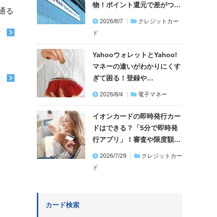
物！ポイント還元で差がつ…
通る
2026/8/7
クレジットカー
む
ド
YahooウォレットとYahoo!
マネーの違いがわかりにくす
ぎて困る！登録や…
む
2026/8/4
電子マネー
イオンカードの即時発行カー
ドはできる？「5分で即時発
行アプリ」！審査や限度額…
2026/7/29
クレジットカー
ド
カード検索