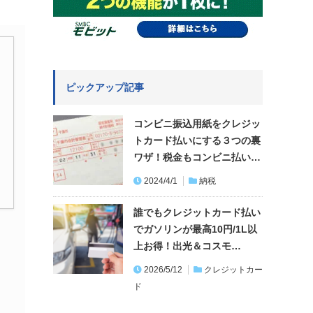
ピックアップ記事
コンビニ振込用紙をクレジッ
トカード払いにする３つの裏
ワザ！税金もコンビニ払い…
2024/4/1
納税
誰でもクレジットカード払い
でガソリンが最高10円/1L以
上お得！出光＆コスモ…
2026/5/12
クレジットカー
ド