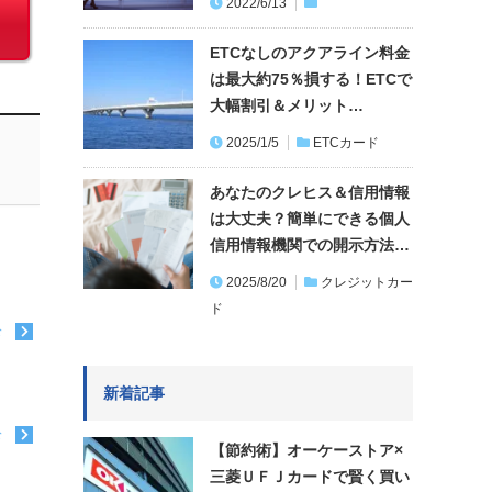
2022/6/13
ETCなしのアクアライン料金
は最大約75％損する！ETCで
大幅割引＆メリット…
2025/1/5
ETCカード
あなたのクレヒス＆信用情報
は大丈夫？簡単にできる個人
信用情報機関での開示方法…
2025/8/20
クレジットカー
ド
む
新着記事
む
【節約術】オーケーストア×
三菱ＵＦＪカードで賢く買い