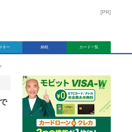
マネー
納税
カード一覧
？
で