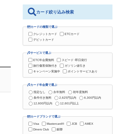
カード絞り込み検索
カードの種類で選ぶ
クレジットカード
ETCカード
デビットカード
サービスで選ぶ
ETC年会費無料
スピード･即日発行
旅行傷害保険付き
ガソリン値引き
キャンペーン実施中
ポイントサービスあり
カード年会費で選ぶ
指定なし
永年無料
初年度無料
条件付き無料
2,625円以内
6,300円以内
12,600円以内
12,601円以上
カードブランドで選ぶ
Visa
Mastercard®
JCB
AMEX
Diners Club
銀聯