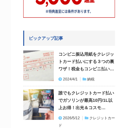
ピックアップ記事
コンビニ振込用紙をクレジッ
トカード払いにする３つの裏
ワザ！税金もコンビニ払い…
2024/4/1
納税
誰でもクレジットカード払い
でガソリンが最高10円/1L以
上お得！出光＆コスモ…
2026/5/12
クレジットカー
ド