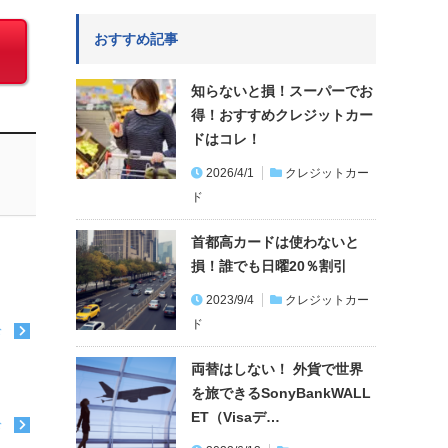
おすすめ記事
知らないと損！スーパーでお
得！おすすめクレジットカー
ドはコレ！
2026/4/1
クレジットカー
ド
首都高カードは使わないと
損！誰でも日曜20％割引
2023/9/4
クレジットカー
ド
む
両替はしない！ 外貨で世界
を旅できるSonyBankWALL
ET（Visaデ…
む