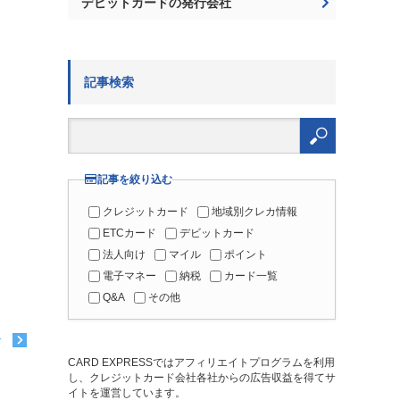
デビットカードの発行会社
記事検索
検
索:
記事を絞り込む
クレジットカード
地域別クレカ情報
ETCカード
デビットカード
法人向け
マイル
ポイント
電子マネー
納税
カード一覧
Q&A
その他
む
CARD EXPRESSではアフィリエイトプログラムを利用
し、クレジットカード会社各社からの広告収益を得てサ
イトを運営しています。