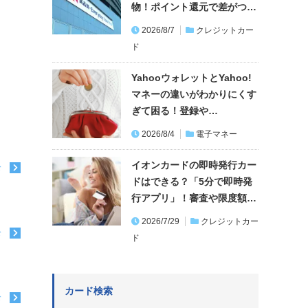
物！ポイント還元で差がつ…
2026/8/7
クレジットカー
ド
YahooウォレットとYahoo!
マネーの違いがわかりにくす
ぎて困る！登録や…
2026/8/4
電子マネー
イオンカードの即時発行カー
む
ドはできる？「5分で即時発
行アプリ」！審査や限度額…
2026/7/29
クレジットカー
む
ド
カード検索
む