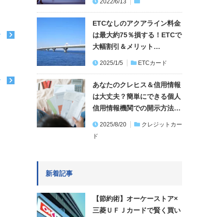
2022/6/13
ETCなしのアクアライン料金
は最大約75％損する！ETCで
む
大幅割引＆メリット…
2025/1/5
ETCカード
む
あなたのクレヒス＆信用情報
は大丈夫？簡単にできる個人
信用情報機関での開示方法…
2025/8/20
クレジットカー
ド
新着記事
【節約術】オーケーストア×
三菱ＵＦＪカードで賢く買い