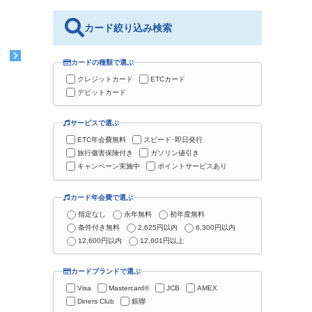
カード絞り込み検索
む
カードの種類で選ぶ
クレジットカード
ETCカード
デビットカード
サービスで選ぶ
ETC年会費無料
スピード･即日発行
旅行傷害保険付き
ガソリン値引き
キャンペーン実施中
ポイントサービスあり
カード年会費で選ぶ
指定なし
永年無料
初年度無料
条件付き無料
2,625円以内
6,300円以内
12,600円以内
12,601円以上
カードブランドで選ぶ
Visa
Mastercard®
JCB
AMEX
Diners Club
銀聯