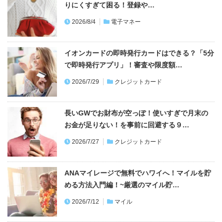
りにくすぎて困る！登録や…
2026/8/4
電子マネー
イオンカードの即時発行カードはできる？「5分
で即時発行アプリ」！審査や限度額…
2026/7/29
クレジットカード
長いGWでお財布が空っぽ！使いすぎで月末の
お金が足りない！を事前に回避する９…
2026/7/27
クレジットカード
ANAマイレージで無料でハワイへ！マイルを貯
める方法入門編！~厳選のマイル貯…
2026/7/12
マイル