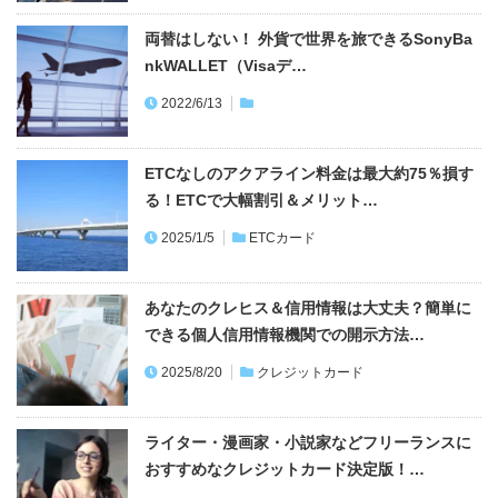
両替はしない！ 外貨で世界を旅できるSonyBa
nkWALLET（Visaデ…
2022/6/13
ETCなしのアクアライン料金は最大約75％損す
る！ETCで大幅割引＆メリット…
2025/1/5
ETCカード
あなたのクレヒス＆信用情報は大丈夫？簡単に
できる個人信用情報機関での開示方法…
2025/8/20
クレジットカード
ライター・漫画家・小説家などフリーランスに
おすすめなクレジットカード決定版！…