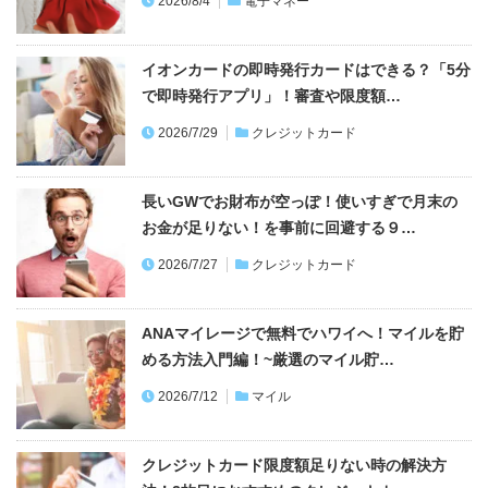
2026/8/4
電子マネー
イオンカードの即時発行カードはできる？「5分
で即時発行アプリ」！審査や限度額…
2026/7/29
クレジットカード
長いGWでお財布が空っぽ！使いすぎで月末の
お金が足りない！を事前に回避する９…
2026/7/27
クレジットカード
ANAマイレージで無料でハワイへ！マイルを貯
める方法入門編！~厳選のマイル貯…
2026/7/12
マイル
クレジットカード限度額足りない時の解決方