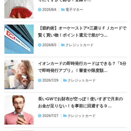
2026/8/4
電子マネー
【節約術】オーケーストア×三菱ＵＦＪカードで
賢く買い物！ポイント還元で差がつ…
2026/8/3
クレジットカード
イオンカードの即時発行カードはできる？「5分
で即時発行アプリ」！審査や限度額…
2026/7/29
クレジットカード
長いGWでお財布が空っぽ！使いすぎで月末の
お金が足りない！を事前に回避する９…
2026/7/27
クレジットカード