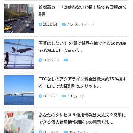
首都高カードは使わないと損！誰でも日曜20％
割引
2023/9/4
クレジットカード
両替はしない！ 外貨で世界を旅できるSonyBa
nkWALLET（Visaデ…
2022/6/13
ETCなしのアクアライン料金は最大約75％損す
る！ETCで大幅割引＆メリット…
2025/1/5
ETCカード
あなたのクレヒス＆信用情報は大丈夫？簡単に
できる個人信用情報機関での開示方法…
2025/8/20
クレジットカード