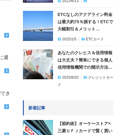
2022/6/13
ETCなしのアクアライン料金
は最大約75％損する！ETCで
大幅割引＆メリット…
む
2025/1/5
ETCカード
あなたのクレヒス＆信用情報
に通
は大丈夫？簡単にできる個人
信用情報機関での開示方法…
む
2025/8/20
クレジットカー
ド
ができ
む
新着記事
【節約術】オーケーストア×
三菱ＵＦＪカードで賢く買い