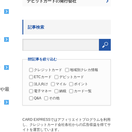
デビットカードの発行会社
む
記事検索
む
検
索:
記事を絞り込む
む
クレジットカード
地域別クレカ情報
ETCカード
デビットカード
法人向け
マイル
ポイント
因や最
電子マネー
納税
カード一覧
Q&A
その他
む
CARD EXPRESSではアフィリエイトプログラムを利用
し、クレジットカード会社各社からの広告収益を得てサ
イトを運営しています。