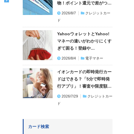
む
物！ポイント還元で差がつ…
2026/8/7
クレジットカー
ド
YahooウォレットとYahoo!
マネーの違いがわかりにくす
ぎて困る！登録や…
2026/8/4
電子マネー
イオンカードの即時発行カー
ドはできる？「5分で即時発
行アプリ」！審査や限度額…
2026/7/29
クレジットカー
ド
カード検索