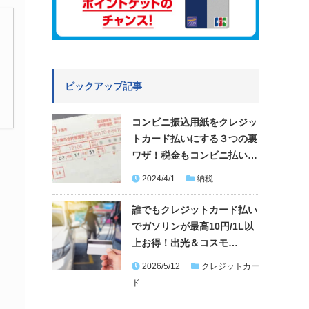
ピックアップ記事
コンビニ振込用紙をクレジッ
トカード払いにする３つの裏
ワザ！税金もコンビニ払い…
2024/4/1
納税
誰でもクレジットカード払い
でガソリンが最高10円/1L以
上お得！出光＆コスモ…
2026/5/12
クレジットカー
ド