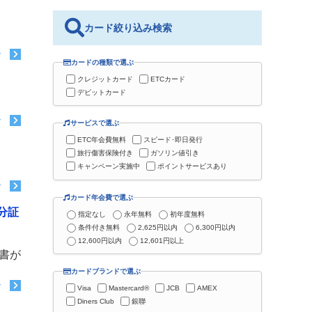
カード絞り込み検索
む
カードの種類で選ぶ
クレジットカード
ETCカード
デビットカード
む
サービスで選ぶ
ETC年会費無料
スピード･即日発行
旅行傷害保険付き
ガソリン値引き
キャンペーン実施中
ポイントサービスあり
む
カード年会費で選ぶ
身分証
指定なし
永年無料
初年度無料
条件付き無料
2,625円以内
6,300円以内
12,600円以内
12,601円以上
明書が
カードブランドで選ぶ
む
Visa
Mastercard®
JCB
AMEX
Diners Club
銀聯