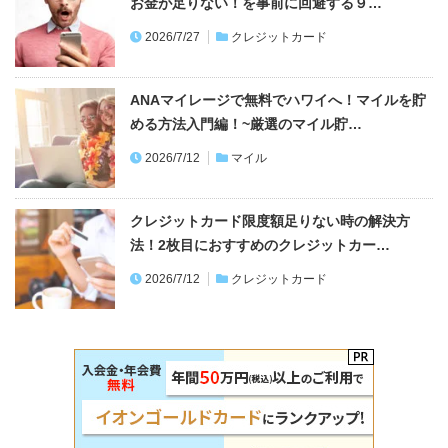
お金が足りない！を事前に回避する９…
2026/7/27
クレジットカード
ANAマイレージで無料でハワイへ！マイルを貯
める方法入門編！~厳選のマイル貯…
2026/7/12
マイル
クレジットカード限度額足りない時の解決方
法！2枚目におすすめのクレジットカー…
2026/7/12
クレジットカード