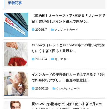
新着記事
【節約術】オーケーストア×三菱ＵＦＪカードで
賢く買い物！ポイント還元で差がつ…
2026/8/7
クレジットカード
YahooウォレットとYahoo!マネーの違いがわか
りにくすぎて困る！登録や…
2026/8/4
電子マネー
イオンカードの即時発行カードはできる？「5分
で即時発行アプリ」！審査や限度額…
2026/7/29
クレジットカード
長いGWでお財布が空っぽ！使いすぎで月末の