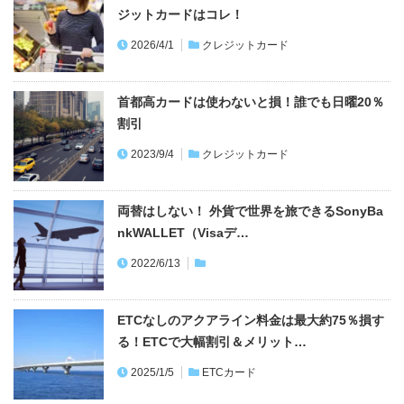
ジットカードはコレ！
2026/4/1
クレジットカード
首都高カードは使わないと損！誰でも日曜20％
割引
2023/9/4
クレジットカード
両替はしない！ 外貨で世界を旅できるSonyBa
nkWALLET（Visaデ…
2022/6/13
ETCなしのアクアライン料金は最大約75％損す
る！ETCで大幅割引＆メリット…
2025/1/5
ETCカード