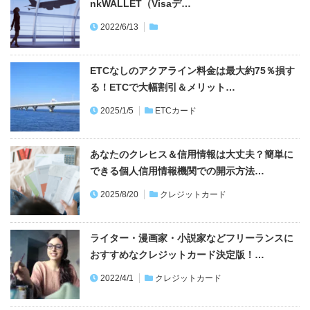
nkWALLET（Visaデ…
2022/6/13
ETCなしのアクアライン料金は最大約75％損す
る！ETCで大幅割引＆メリット…
2025/1/5
ETCカード
あなたのクレヒス＆信用情報は大丈夫？簡単に
できる個人信用情報機関での開示方法…
2025/8/20
クレジットカード
ライター・漫画家・小説家などフリーランスに
おすすめなクレジットカード決定版！…
2022/4/1
クレジットカード