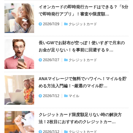
イオンカードの即時発行カードはできる？「5分
で即時発行アプリ」！審査や限度額…
2026/7/29
クレジットカード
長いGWでお財布が空っぽ！使いすぎで月末の
お金が足りない！を事前に回避する９…
2026/7/27
クレジットカード
ANAマイレージで無料でハワイへ！マイルを貯
める方法入門編！~厳選のマイル貯…
2026/7/12
マイル
クレジットカード限度額足りない時の解決方
法！2枚目におすすめのクレジットカー…
2026/7/12
クレジットカード