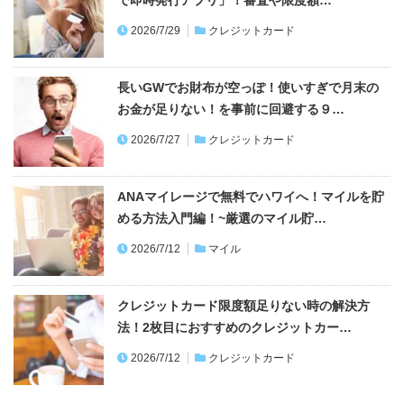
2026/7/29
クレジットカード
長いGWでお財布が空っぽ！使いすぎで月末の
お金が足りない！を事前に回避する９…
2026/7/27
クレジットカード
ANAマイレージで無料でハワイへ！マイルを貯
める方法入門編！~厳選のマイル貯…
2026/7/12
マイル
クレジットカード限度額足りない時の解決方
法！2枚目におすすめのクレジットカー…
2026/7/12
クレジットカード