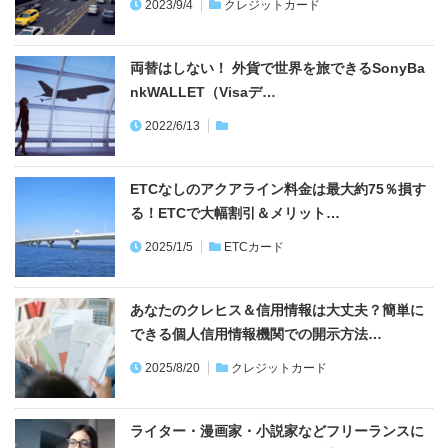
nkWALLET（Visaデ…
2022/6/13
ETCなしのアクアライン料金は最大約75％損す
る！ETCで大幅割引＆メリット…
2025/1/5
ETCカード
あなたのクレヒス＆信用情報は大丈夫？簡単に
できる個人信用情報機関での開示方法…
2025/8/20
クレジットカード
ライター・漫画家・小説家などフリーランスに
おすすめなクレジットカード決定版！…
2022/4/1
クレジットカード