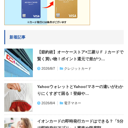
新着記事
【節約術】オーケーストア×三菱ＵＦＪカードで
賢く買い物！ポイント還元で差がつ…
2026/8/7
クレジットカード
YahooウォレットとYahoo!マネーの違いがわか
りにくすぎて困る！登録や…
2026/8/4
電子マネー
イオンカードの即時発行カードはできる？「5分
で即時発行アプリ」！審査や限度額…