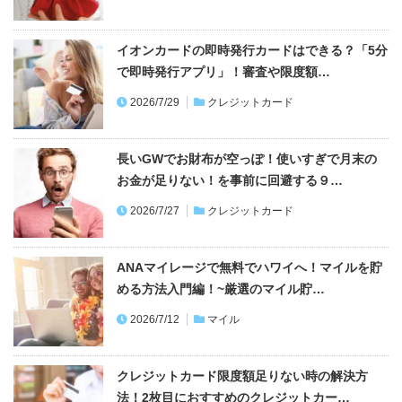
イオンカードの即時発行カードはできる？「5分
で即時発行アプリ」！審査や限度額…
2026/7/29
クレジットカード
長いGWでお財布が空っぽ！使いすぎで月末の
お金が足りない！を事前に回避する９…
2026/7/27
クレジットカード
ANAマイレージで無料でハワイへ！マイルを貯
める方法入門編！~厳選のマイル貯…
2026/7/12
マイル
クレジットカード限度額足りない時の解決方
法！2枚目におすすめのクレジットカー…