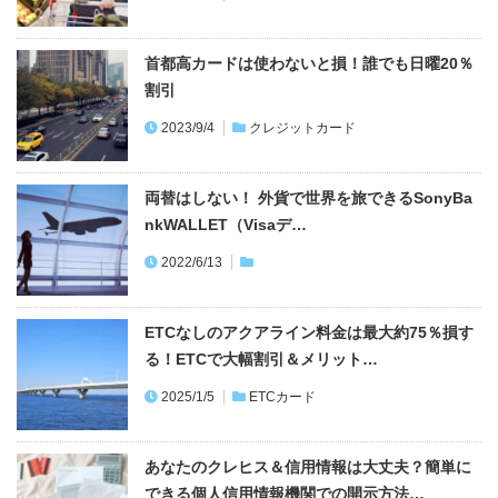
割引
2023/9/4
クレジットカード
両替はしない！ 外貨で世界を旅できるSonyBa
nkWALLET（Visaデ…
2022/6/13
ETCなしのアクアライン料金は最大約75％損す
る！ETCで大幅割引＆メリット…
2025/1/5
ETCカード
あなたのクレヒス＆信用情報は大丈夫？簡単に
できる個人信用情報機関での開示方法…
2025/8/20
クレジットカード