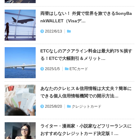
両替はしない！ 外貨で世界を旅できるSonyBa
nkWALLET（Visaデ…
2022/6/13
ETCなしのアクアライン料金は最大約75％損す
る！ETCで大幅割引＆メリット…
2025/1/5
ETCカード
あなたのクレヒス＆信用情報は大丈夫？簡単に
できる個人信用情報機関での開示方法…
2025/8/20
クレジットカード
ライター・漫画家・小説家などフリーランスに
おすすめなクレジットカード決定版！…