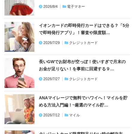
2026/8/4
電子マネー
イオンカードの即時発行カードはできる？「5分
で即時発行アプリ」！審査や限度額…
2026/7/29
クレジットカード
長いGWでお財布が空っぽ！使いすぎで月末の
お金が足りない！を事前に回避する９…
2026/7/27
クレジットカード
ANAマイレージで無料でハワイへ！マイルを貯
める方法入門編！~厳選のマイル貯…
2026/7/12
マイル
クレジットカード限度額足りない時の解決方