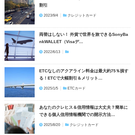
割引
2023/9/4
クレジットカード
両替はしない！ 外貨で世界を旅できるSonyBa
nkWALLET（Visaデ…
2022/6/13
ETCなしのアクアライン料金は最大約75％損す
る！ETCで大幅割引＆メリット…
2025/1/5
ETCカード
あなたのクレヒス＆信用情報は大丈夫？簡単に
できる個人信用情報機関での開示方法…
2025/8/20
クレジットカード