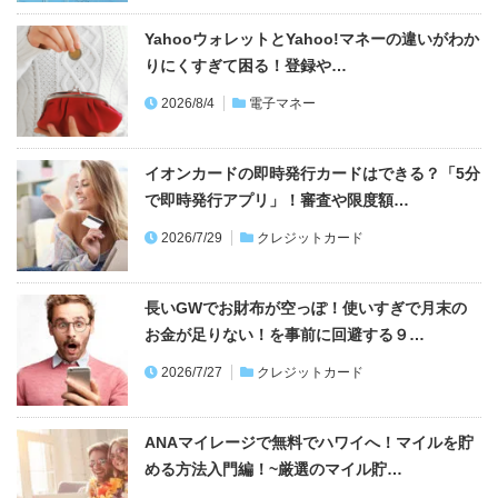
YahooウォレットとYahoo!マネーの違いがわか
りにくすぎて困る！登録や…
2026/8/4
電子マネー
イオンカードの即時発行カードはできる？「5分
で即時発行アプリ」！審査や限度額…
2026/7/29
クレジットカード
長いGWでお財布が空っぽ！使いすぎで月末の
お金が足りない！を事前に回避する９…
2026/7/27
クレジットカード
ANAマイレージで無料でハワイへ！マイルを貯
める方法入門編！~厳選のマイル貯…