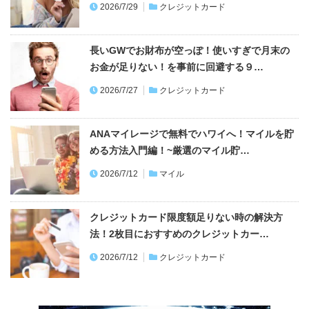
2026/7/29
クレジットカード
長いGWでお財布が空っぽ！使いすぎで月末の
お金が足りない！を事前に回避する９…
2026/7/27
クレジットカード
ANAマイレージで無料でハワイへ！マイルを貯
める方法入門編！~厳選のマイル貯…
2026/7/12
マイル
クレジットカード限度額足りない時の解決方
法！2枚目におすすめのクレジットカー…
2026/7/12
クレジットカード