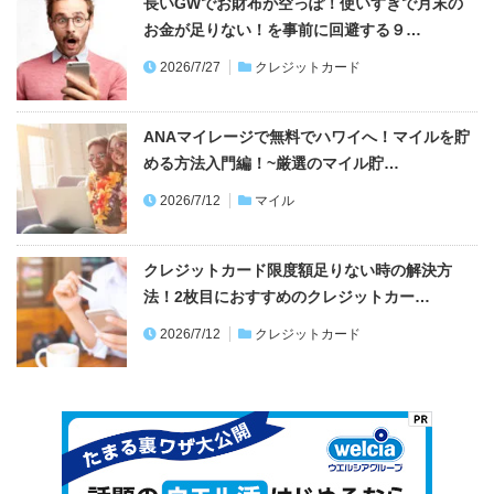
長いGWでお財布が空っぽ！使いすぎで月末の
お金が足りない！を事前に回避する９…
2026/7/27
クレジットカード
ANAマイレージで無料でハワイへ！マイルを貯
める方法入門編！~厳選のマイル貯…
2026/7/12
マイル
クレジットカード限度額足りない時の解決方
法！2枚目におすすめのクレジットカー…
2026/7/12
クレジットカード