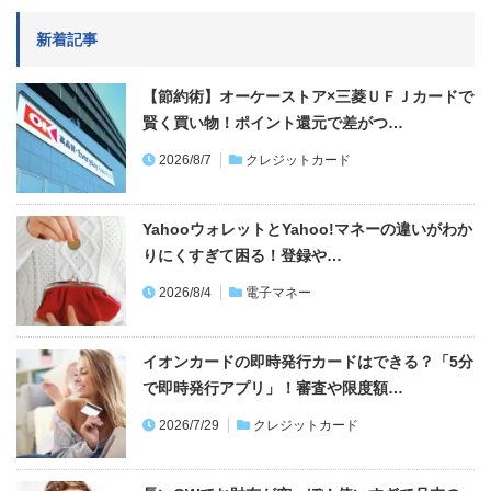
新着記事
【節約術】オーケーストア×三菱ＵＦＪカードで
賢く買い物！ポイント還元で差がつ…
2026/8/7
クレジットカード
YahooウォレットとYahoo!マネーの違いがわか
りにくすぎて困る！登録や…
2026/8/4
電子マネー
イオンカードの即時発行カードはできる？「5分
で即時発行アプリ」！審査や限度額…
2026/7/29
クレジットカード