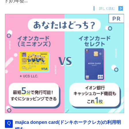
ド)の年会...
詳しく読む
majica donpen card(ドンキホーテクレカ)の利用明