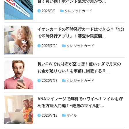
賢く買い物！ポイント還元で差がつ…
2026/8/3
クレジットカード
イオンカードの即時発行カードはできる？「5分
で即時発行アプリ」！審査や限度額…
2026/7/29
クレジットカード
長いGWでお財布が空っぽ！使いすぎで月末の
お金が足りない！を事前に回避する９…
2026/7/27
クレジットカード
ANAマイレージで無料でハワイへ！マイルを貯
める方法入門編！~厳選のマイル貯…
2026/7/12
マイル