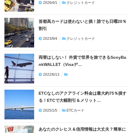
2026/4/1
クレジットカード
首都高カードは使わないと損！誰でも日曜20％
割引
2023/9/4
クレジットカード
両替はしない！ 外貨で世界を旅できるSonyBa
nkWALLET（Visaデ…
2022/6/13
ETCなしのアクアライン料金は最大約75％損す
る！ETCで大幅割引＆メリット…
2025/1/5
ETCカード
あなたのクレヒス＆信用情報は大丈夫？簡単に