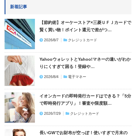
新着記事
【節約術】オーケーストア×三菱ＵＦＪカードで
賢く買い物！ポイント還元で差がつ…
2026/8/7
クレジットカード
YahooウォレットとYahoo!マネーの違いがわか
りにくすぎて困る！登録や…
2026/8/4
電子マネー
イオンカードの即時発行カードはできる？「5分
で即時発行アプリ」！審査や限度額…
2026/7/29
クレジットカード
長いGWでお財布が空っぽ！使いすぎで月末の