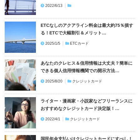
ETCなしのアクアライン料金は最大約75％損す
る！ETCで大幅割引＆メリット…
2025/1/5
ETCカード
あなたのクレヒス＆信用情報は大丈夫？簡単に
できる個人信用情報機関での開示方法…
2025/8/20
クレジットカード
ライター・漫画家・小説家などフリーランスに
おすすめなクレジットカード決定版！…
2022/4/1
クレジットカード
国民年金支払いはクレジットカードにすべし！
ポイントがお得なおすすめクレカ
2025/8/20
クレジットカード