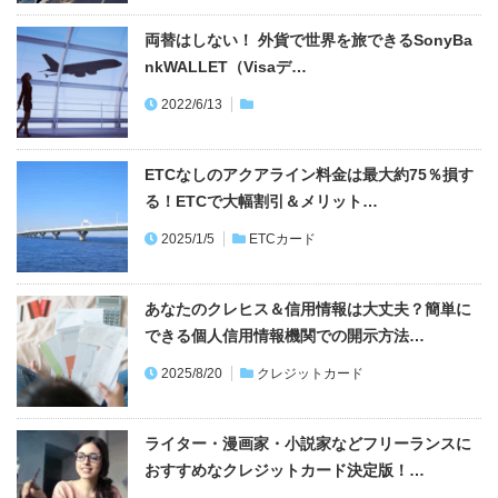
両替はしない！ 外貨で世界を旅できるSonyBa
nkWALLET（Visaデ…
2022/6/13
ETCなしのアクアライン料金は最大約75％損す
る！ETCで大幅割引＆メリット…
2025/1/5
ETCカード
あなたのクレヒス＆信用情報は大丈夫？簡単に
できる個人信用情報機関での開示方法…
2025/8/20
クレジットカード
ライター・漫画家・小説家などフリーランスに
おすすめなクレジットカード決定版！…