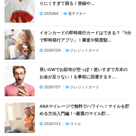
りにくすぎて困る！登録や…
2026/8/4
電子マネー
イオンカードの即時発行カードはできる？「5分
で即時発行アプリ」！審査や限度額…
2026/7/29
クレジットカード
長いGWでお財布が空っぽ！使いすぎで月末の
お金が足りない！を事前に回避する９…
2026/7/27
クレジットカード
ANAマイレージで無料でハワイへ！マイルを貯
める方法入門編！~厳選のマイル貯…
2026/7/12
マイル