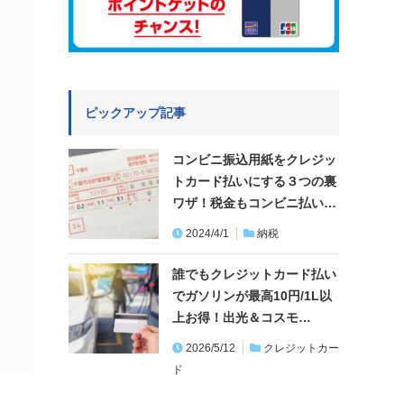
ピックアップ記事
コンビニ振込用紙をクレジッ
トカード払いにする３つの裏
ワザ！税金もコンビニ払い…
2024/4/1
納税
誰でもクレジットカード払い
でガソリンが最高10円/1L以
上お得！出光＆コスモ…
2026/5/12
クレジットカー
ド