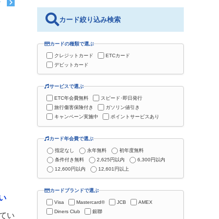
む
カード絞り込み検索
カードの種類で選ぶ
クレジットカード
ETCカード
デビットカード
サービスで選ぶ
ETC年会費無料
スピード･即日発行
旅行傷害保険付き
ガソリン値引き
キャンペーン実施中
ポイントサービスあり
カード年会費で選ぶ
指定なし
永年無料
初年度無料
条件付き無料
2,625円以内
6,300円以内
12,600円以内
12,601円以上
カードブランドで選ぶ
い
Visa
Mastercard®
JCB
AMEX
Diners Club
銀聯
ってい