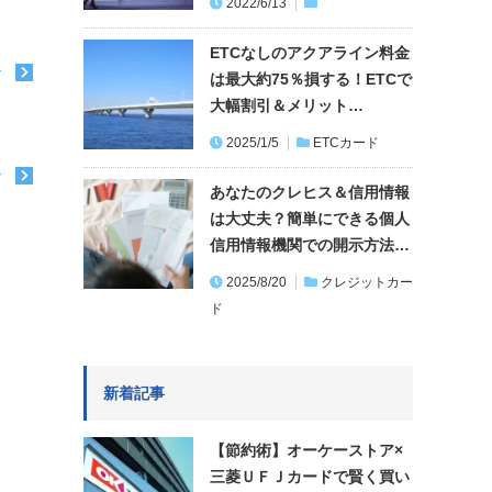
2022/6/13
ETCなしのアクアライン料金
む
は最大約75％損する！ETCで
大幅割引＆メリット…
2025/1/5
ETCカード
む
あなたのクレヒス＆信用情報
は大丈夫？簡単にできる個人
信用情報機関での開示方法…
2025/8/20
クレジットカー
ド
新着記事
【節約術】オーケーストア×
三菱ＵＦＪカードで賢く買い