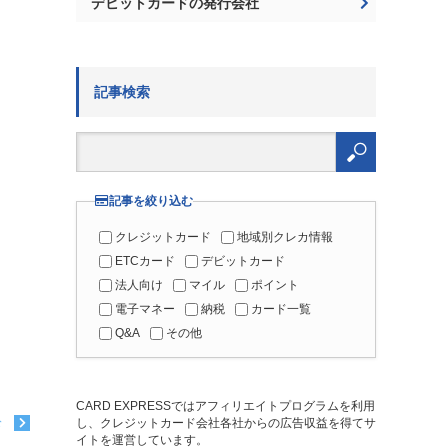
デビットカードの発行会社
記事検索
検
索:
記事を絞り込む
クレジットカード
地域別クレカ情報
ETCカード
デビットカード
法人向け
マイル
ポイント
電子マネー
納税
カード一覧
Q&A
その他
CARD EXPRESSではアフィリエイトプログラムを利用
し、クレジットカード会社各社からの広告収益を得てサ
む
イトを運営しています。