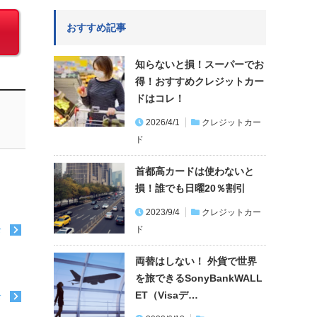
おすすめ記事
知らないと損！スーパーでお
得！おすすめクレジットカー
ドはコレ！
2026/4/1
クレジットカー
ド
首都高カードは使わないと
損！誰でも日曜20％割引
2023/9/4
クレジットカー
ド
む
両替はしない！ 外貨で世界
を旅できるSonyBankWALL
ET（Visaデ…
む