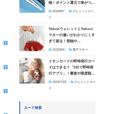
物！ポイント還元で差がつ…
2026/8/7
クレジットカー
ド
YahooウォレットとYahoo!
マネーの違いがわかりにくす
ぎて困る！登録や…
む
2026/8/4
電子マネー
イオンカードの即時発行カー
ドはできる？「5分で即時発
む
行アプリ」！審査や限度額…
2026/7/29
クレジットカー
ド
む
カード検索