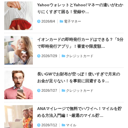
YahooウォレットとYahoo!マネーの違いがわか
りにくすぎて困る！登録や…
2026/8/4
電子マネー
イオンカードの即時発行カードはできる？「5分
で即時発行アプリ」！審査や限度額…
2026/7/29
クレジットカード
長いGWでお財布が空っぽ！使いすぎで月末の
お金が足りない！を事前に回避する９…
2026/7/27
クレジットカード
ANAマイレージで無料でハワイへ！マイルを貯
める方法入門編！~厳選のマイル貯…
2026/7/12
マイル