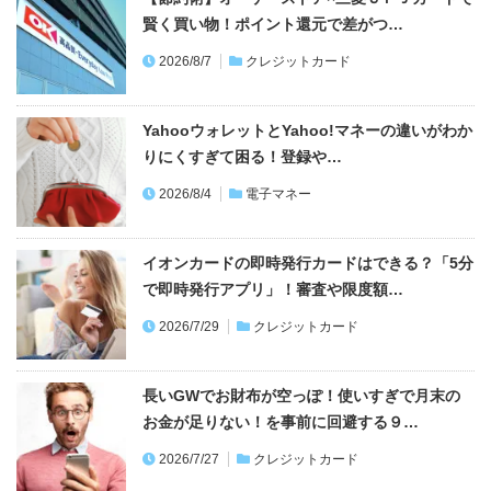
賢く買い物！ポイント還元で差がつ…
2026/8/7
クレジットカード
YahooウォレットとYahoo!マネーの違いがわか
りにくすぎて困る！登録や…
2026/8/4
電子マネー
イオンカードの即時発行カードはできる？「5分
で即時発行アプリ」！審査や限度額…
2026/7/29
クレジットカード
長いGWでお財布が空っぽ！使いすぎで月末の
お金が足りない！を事前に回避する９…
2026/7/27
クレジットカード