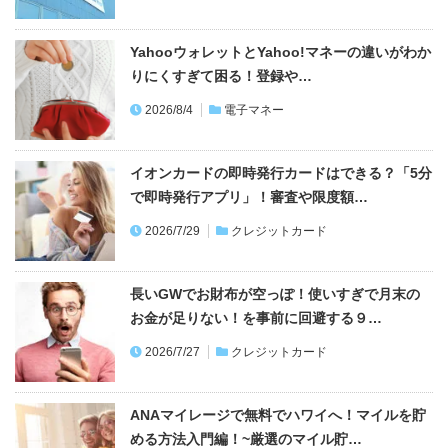
YahooウォレットとYahoo!マネーの違いがわか
りにくすぎて困る！登録や…
2026/8/4
電子マネー
イオンカードの即時発行カードはできる？「5分
で即時発行アプリ」！審査や限度額…
2026/7/29
クレジットカード
長いGWでお財布が空っぽ！使いすぎで月末の
お金が足りない！を事前に回避する９…
2026/7/27
クレジットカード
ANAマイレージで無料でハワイへ！マイルを貯
める方法入門編！~厳選のマイル貯…