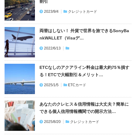
割引
2023/9/4
クレジットカード
両替はしない！ 外貨で世界を旅できるSonyBa
nkWALLET（Visaデ…
2022/6/13
ETCなしのアクアライン料金は最大約75％損す
る！ETCで大幅割引＆メリット…
2025/1/5
ETCカード
あなたのクレヒス＆信用情報は大丈夫？簡単に
できる個人信用情報機関での開示方法…
2025/8/20
クレジットカード