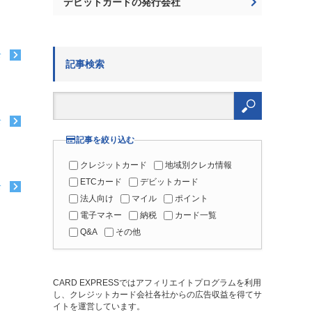
デビットカードの発行会社
む
記事検索
検
索:
む
記事を絞り込む
クレジットカード
地域別クレカ情報
ETCカード
デビットカード
む
法人向け
マイル
ポイント
電子マネー
納税
カード一覧
Q&A
その他
CARD EXPRESSではアフィリエイトプログラムを利用
し、クレジットカード会社各社からの広告収益を得てサ
イトを運営しています。