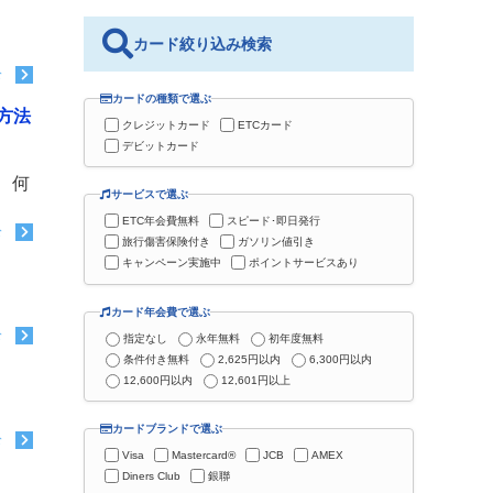
カード絞り込み検索
む
カードの種類で選ぶ
方法
クレジットカード
ETCカード
デビットカード
 何
サービスで選ぶ
ETC年会費無料
スピード･即日発行
む
旅行傷害保険付き
ガソリン値引き
キャンペーン実施中
ポイントサービスあり
カード年会費で選ぶ
む
指定なし
永年無料
初年度無料
条件付き無料
2,625円以内
6,300円以内
12,600円以内
12,601円以上
カードブランドで選ぶ
む
Visa
Mastercard®
JCB
AMEX
Diners Club
銀聯