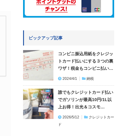
ピックアップ記事
コンビニ振込用紙をクレジッ
トカード払いにする３つの裏
ワザ！税金もコンビニ払い…
2024/4/1
納税
誰でもクレジットカード払い
でガソリンが最高10円/1L以
上お得！出光＆コスモ…
2026/5/12
クレジットカー
ド