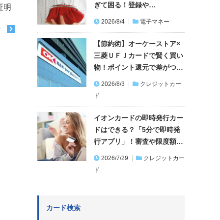
ぎて困る！登録や…
証明
2026/8/4
電子マネー
む
【節約術】オーケーストア×
三菱ＵＦＪカードで賢く買い
物！ポイント還元で差がつ…
2026/8/3
クレジットカー
ド
イオンカードの即時発行カー
ドはできる？「5分で即時発
行アプリ」！審査や限度額…
2026/7/29
クレジットカー
ド
カード検索