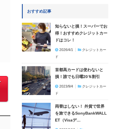
おすすめ記事
知らないと損！スーパーでお
得！おすすめクレジットカー
ドはコレ！
2026/4/1
クレジットカー
ド
首都高カードは使わないと
損！誰でも日曜20％割引
レ
2023/9/4
クレジットカー
ド
両替はしない！ 外貨で世界
を旅できるSonyBankWALL
ET（Visaデ…