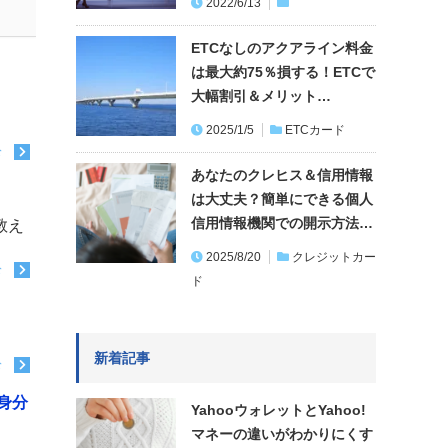
2022/6/13
ETCなしのアクアライン料金
は最大約75％損する！ETCで
大幅割引＆メリット…
2025/1/5
ETCカード
む
あなたのクレヒス＆信用情報
は大丈夫？簡単にできる個人
信用情報機関での開示方法…
教え
2025/8/20
クレジットカー
む
ド
新着記事
む
身分
YahooウォレットとYahoo!
マネーの違いがわかりにくす